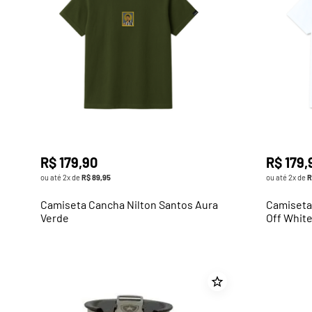
R$
179
,
90
R$
179
,
ou até
2
x de
R$
89
,
95
ou até
2
x de
R
Camiseta Cancha Nilton Santos Aura
Camiseta
Verde
Off Whit