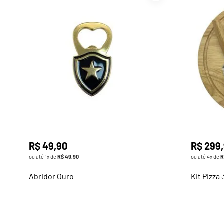
R$
49
,
90
R$
299
,
ou até
1
x de
R$
49
,
90
ou até
4
x de
R
Abridor Ouro
Kit Pizza