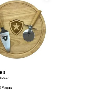
90
$
74
,
97
 3 Peças