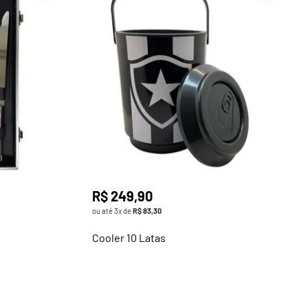
R$
249
,
90
ou até
3
x de
R$
83
,
30
Cooler 10 Latas