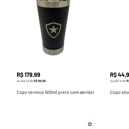
R$
179
,
99
R$
44
,
ou até
2
x de
R$
89
,
99
ou até
1
x de
R
Copo térmico 500ml preto com abridor
Copo sho