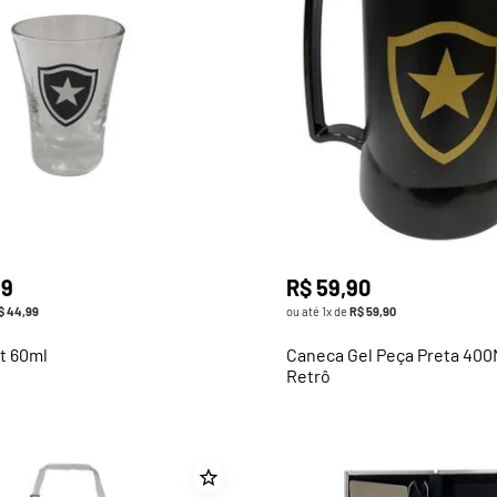
99
R$
59
,
90
$
44
,
99
ou até
1
x de
R$
59
,
90
t 60ml
Caneca Gel Peça Preta 400
Retrô