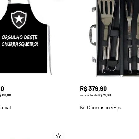
90
R$
379
,
90
$
116
,
90
ou até
5
x de
R$
75
,
98
ficial
Kit Churrasco 4Pçs