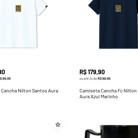
90
R$
179
,
90
$
89
,
95
ou até
2
x de
R$
89
,
95
 Cancha Nilton Santos Aura
Camiseta Cancha Fc Nilton
e
Aura Azul Marinho