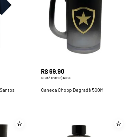
R$
69
,
90
ou até
1
x de
R$
69
,
90
 Santos
Caneca Chopp Degradê 500Ml