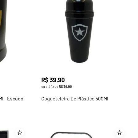
R$
39
,
90
ou até
1
x de
R$
39
,
90
Ml - Escudo
Coqueteleira De Plástico 500Ml