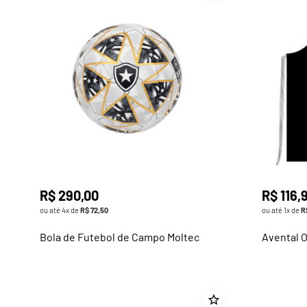
R$
290
,
00
R$
116
,
ou até
4
x de
R$
72
,
50
ou até
1
x de
R
Bola de Futebol de Campo Moltec
Avental O