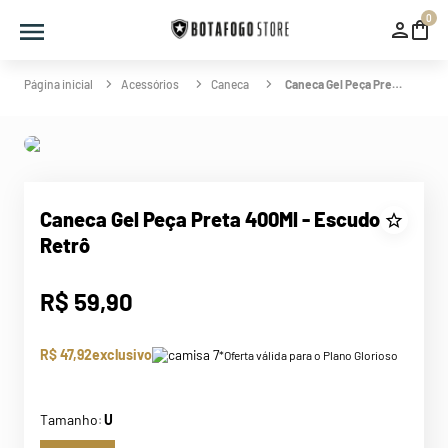
0
Acessórios
Caneca
Caneca Gel Peça Preta 400Ml - Escudo Retrô
Caneca Gel Peça Preta 400Ml - Escudo
Retrô
R$
59
,
90
R$ 47,92
exclusivo
*Oferta válida para o Plano Glorioso
Tamanho
U
: