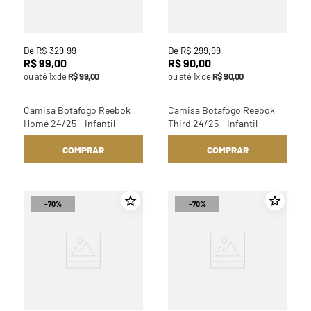
De
R$
329
,
99
De
R$
299
,
99
R$
99
,
00
R$
90
,
00
ou até
1
x de
R$
99
,
00
ou até
1
x de
R$
90
,
00
Camisa Botafogo Reebok
Camisa Botafogo Reebok
Home 24/25 - Infantil
Third 24/25 - Infantil
COMPRAR
COMPRAR
-
70%
-
70%