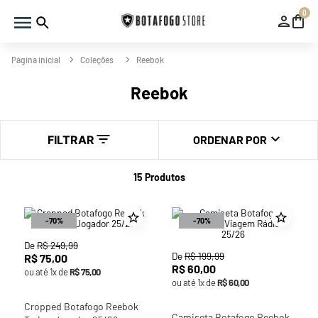
0
Coleções
Reebok
Reebok
FILTRAR
ORDENAR POR
15
Produtos
-
70%
-
70%
De
R$
249
,
99
De
R$
199
,
99
R$
75
,
00
R$
60
,
00
ou até
1
x de
R$
75
,
00
ou até
1
x de
R$
60
,
00
Cropped Botafogo Reebok
Camiseta Botafogo Reebok