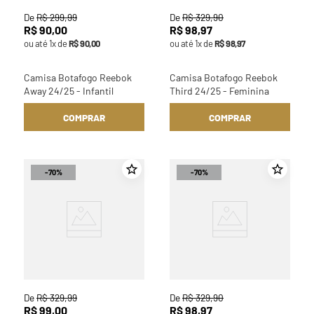
De
R$
299
,
99
De
R$
329
,
90
R$
90
,
00
R$
98
,
97
ou até
1
x de
R$
90
,
00
ou até
1
x de
R$
98
,
97
Camisa Botafogo Reebok
Camisa Botafogo Reebok
Away 24/25 - Infantil
Third 24/25 - Feminina
COMPRAR
COMPRAR
-
70%
-
70%
De
R$
329
,
99
De
R$
329
,
90
R$
99
,
00
R$
98
,
97