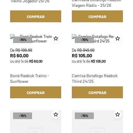
Treino Jogador 25/26
Viagem Rádio - 25/26
COMPRAR
COMPRAR
-
70%
-
70%
De
R$
199
,
99
De
R$
349
,
99
R$
60
,
00
R$
105
,
00
ou até
1
x de
R$
60
,
00
ou até
1
x de
R$
105
,
00
Boné Reebok Treino -
Camisa Botafogo Reebok
Sunflower
Third 24/25
COMPRAR
COMPRAR
-
70%
-
70%