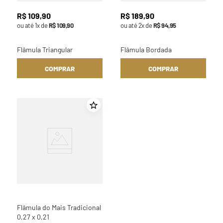
R$
109
,
90
R$
189
,
90
ou até
1
x de
R$
109
,
90
ou até
2
x de
R$
94
,
95
Flâmula Triangular
Flâmula Bordada
COMPRAR
COMPRAR
Flâmula do Mais Tradicional
0,27 x 0,21