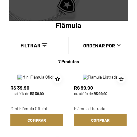
Flâmula
FILTRAR
ORDENAR POR
7
Produtos
R$
39
,
90
R$
99
,
90
ou até
1
x de
R$
39
,
90
ou até
1
x de
R$
99
,
90
Mini Flâmula Oficial
Flâmula Listrada
COMPRAR
COMPRAR