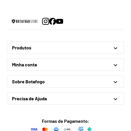
Produtos
Linha Oficial
Minha conta
Treino e Viagem
Minha conta
Coleções
Sobre Botafogo
Meus pedidos
Acessórios
Quem somos
Outlet
Precisa de Ajuda
Lojas físicas
Política de privacidade
Política de frete
Formas de Pagamento:
Troca fácil