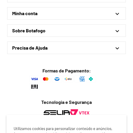
Linha Oficial
Minha conta
Treino e Viagem
Minha conta
Coleções
Sobre Botafogo
Meus pedidos
Acessórios
Quem somos
Outlet
Precisa de Ajuda
Lojas físicas
Política de privacidade
Política de frete
Formas de Pagamento:
Troca fácil
Trocas e devoluções
Dúvidas frequentes
Tecnologia e Segurança
Fale conosco
REGULAR
Utilizamos cookies para personalizar conteúdo e anúncios,