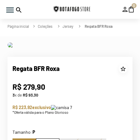
0
Coleções
Jersey
Regata BFR Roxa
Regata BFR Roxa
R$
279
,
90
3
x de
R$
93
,
30
R$ 223,92
exclusivo
*Oferta válida para o Plano Glorioso
Tamanho
P
: