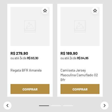
o
R$
279
,
90
R$
189
,
90
ou até
3
x de
R$
93
,
30
ou até
2
x de
R$
94
,
95
Regata BFR Amarela
Camiseta Jersey
Masculina Camuflado 02
Bfr
COMPRAR
COMPRAR