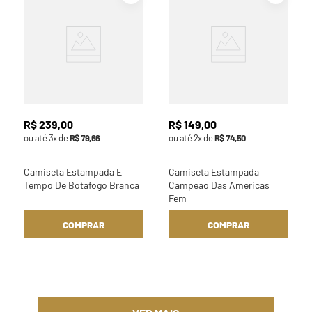
R$
239
,
00
R$
149
,
00
ou até
3
x de
R$
79
,
66
ou até
2
x de
R$
74
,
50
Camiseta Estampada E
Camiseta Estampada
Tempo De Botafogo Branca
Campeao Das Americas
Fem
COMPRAR
COMPRAR