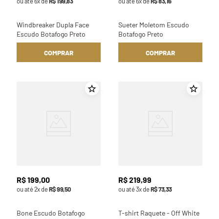
ou até
6
x de
R$
199
,
83
ou até
6
x de
R$
83
,
16
Windbreaker Dupla Face
Sueter Moletom Escudo
Escudo Botafogo Preto
Botafogo Preto
COMPRAR
COMPRAR
R$
199
,
00
R$
219
,
99
ou até
2
x de
R$
99
,
50
ou até
3
x de
R$
73
,
33
Bone Escudo Botafogo
T-shirt Raquete - Off White