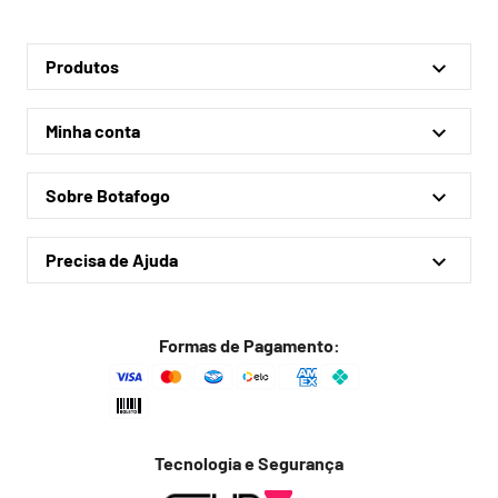
Produtos
Linha Oficial
Minha conta
Treino e Viagem
Minha conta
Coleções
Sobre Botafogo
Meus pedidos
Acessórios
Quem somos
Outlet
Precisa de Ajuda
Lojas físicas
Política de privacidade
Política de frete
Formas de Pagamento:
Troca fácil
Trocas e devoluções
Dúvidas frequentes
Tecnologia e Segurança
Fale conosco