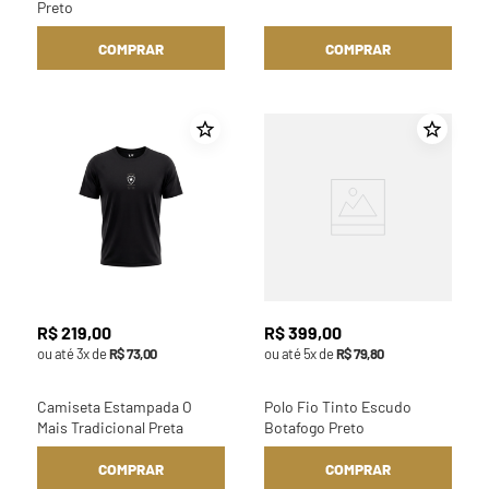
Preto
COMPRAR
COMPRAR
R$
219
,
00
R$
399
,
00
ou até
3
x de
R$
73
,
00
ou até
5
x de
R$
79
,
80
Camiseta Estampada O
Polo Fio Tinto Escudo
Mais Tradicional Preta
Botafogo Preto
COMPRAR
COMPRAR