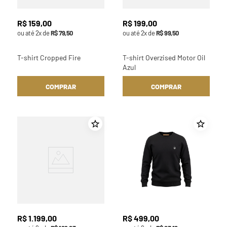
R$
159
,
00
R$
199
,
00
ou até
2
x de
R$
79
,
50
ou até
2
x de
R$
99
,
50
T-shirt Cropped Fire
T-shirt Overzised Motor Oil
Azul
COMPRAR
COMPRAR
R$
1
.
199
,
00
R$
499
,
00