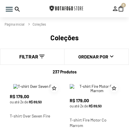
0
Coleções
Coleções
FILTRAR
ORDENAR POR
237
Produtos
R$
179
,
00
R$
179
,
00
ou até
2
x de
R$
89
,
50
ou até
2
x de
R$
89
,
50
T-shirt Over Seven Fire
T-shirt Fire Motor Co
Marrom