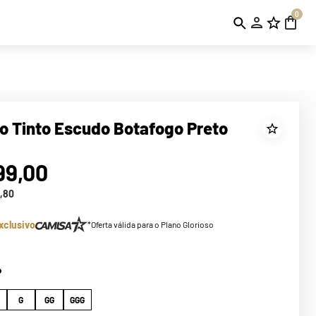
0
io Tinto Escudo Botafogo Preto
99
,
00
,
80
xclusivo
*Oferta válida para o Plano Glorioso
P
G
GG
GGG