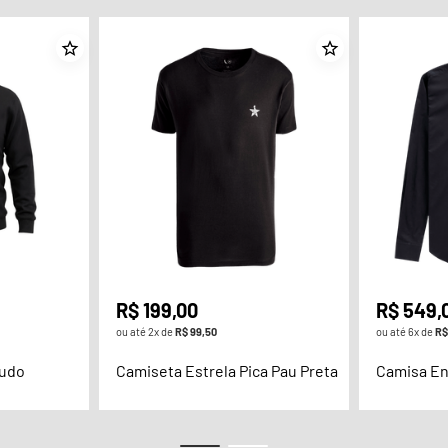
R$
199
,
00
R$
549
,
ou até
2
x de
R$
99
,
50
ou até
6
x de
R$
cudo
Camiseta Estrela Pica Pau Preta
Camisa En