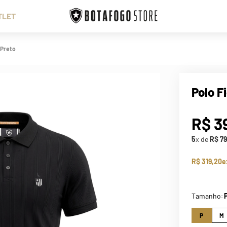
TLET
 Preto
Polo F
R$
3
5
x de
R$
79
R$ 319,20
e
Tamanho
:
P
M