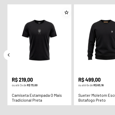
R$
219
,
00
R$
499
,
00
ou até
3
x de
R$
73
,
00
ou até
6
x de
R$
83
,
16
Camiseta Estampada O Mais
Sueter Moletom Es
Tradicional Preta
Botafogo Preto