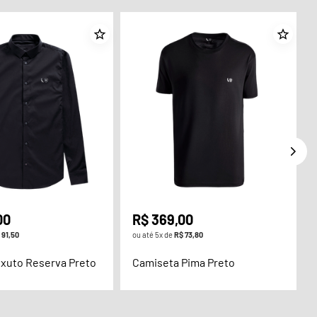
00
R$
369
,
00
91
,
50
ou até
5
x de
R$
73
,
80
xuto Reserva Preto
Camiseta Pima Preto