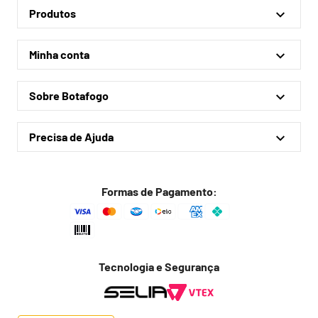
Produtos
Linha Oficial
Minha conta
Treino e Viagem
Minha conta
Coleções
Sobre Botafogo
Meus pedidos
Acessórios
Quem somos
Outlet
Precisa de Ajuda
Lojas físicas
Política de privacidade
Política de frete
Formas de Pagamento:
Troca fácil
Trocas e devoluções
Dúvidas frequentes
Tecnologia e Segurança
Fale conosco