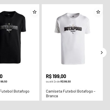
0
R$
199
,
00
99
,
50
ou até
2
x de
R$
99
,
50
Futebol Botafogo
Camiseta Futebol Botafogo -
Branca