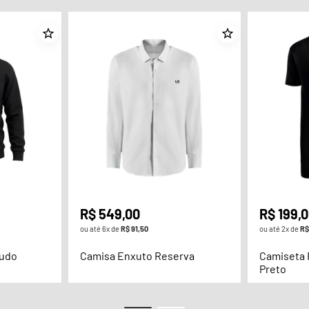
R$
549
,
00
R$
199
,
0
ou até
6
x de
R$
91
,
50
ou até
2
x de
R$
cudo
Camisa Enxuto Reserva
Camiseta 
Preto