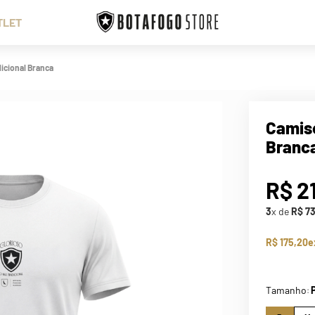
TLET
icional Branca
Camise
Branc
R$
2
3
x de
R$
7
R$ 175,20
e
Tamanho
: