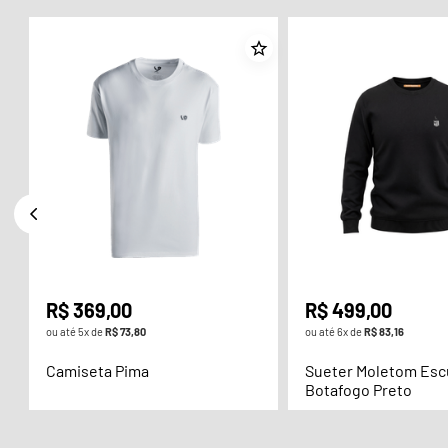
R$
369
,
00
R$
499
,
00
ou até
5
x de
R$
73
,
80
ou até
6
x de
R$
83
,
16
Camiseta Pima
Sueter Moletom Es
Botafogo Preto