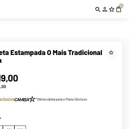
0
ta Estampada O Mais Tradicional
a
19
,
00
3
,
00
xclusivo
*Oferta válida para o Plano Glorioso
P