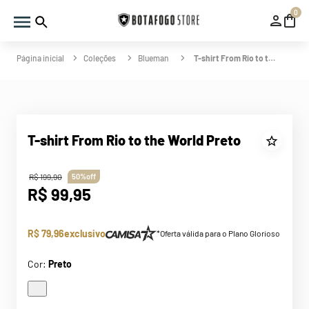
0
Coleções
Blueman
T-shirt From Rio to the World Preto
T-shirt From Rio to the World Preto
R$
199
,
90
50%
off
R$
99
,
95
R$ 79,96
exclusivo
*Oferta válida para o Plano Glorioso
Cor:
Preto