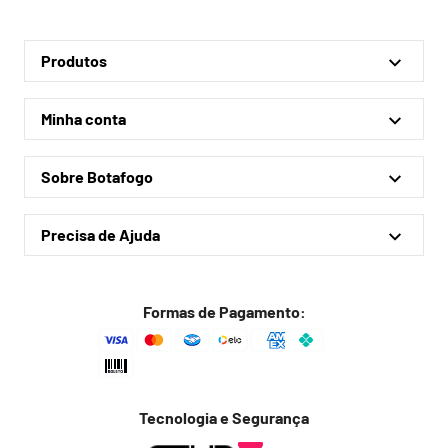
Produtos
Linha Oficial
Minha conta
Treino e Viagem
Minha conta
Coleções
Sobre Botafogo
Meus pedidos
Acessórios
Quem somos
Outlet
Precisa de Ajuda
Lojas físicas
Política de privacidade
Política de frete
Formas de Pagamento:
Troca fácil
Trocas e devoluções
Dúvidas frequentes
Tecnologia e Segurança
Fale conosco