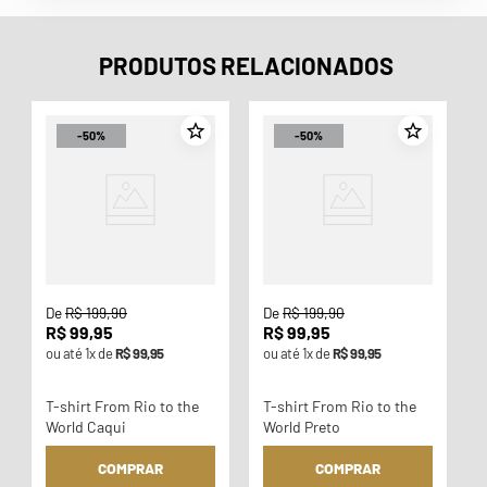
PRODUTOS RELACIONADOS
-
50%
-
50%
o
De
R$
199
,
90
De
R$
199
,
90
R$
99
,
95
R$
99
,
95
ou até
1
x de
R$
99
,
95
ou até
1
x de
R$
99
,
95
T-shirt From Rio to the
T-shirt From Rio to the
World Caqui
World Preto
COMPRAR
COMPRAR