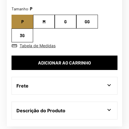
Tamanho
P
:
P
M
G
GG
3G
Tabela de Medidas
ADICIONAR AO CARRINHO
Frete
Descrição do Produto