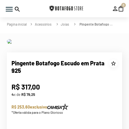
0
Acessórios
Joias
Pingente Botafogo Escudo em Prata 925
Pingente Botafogo Escudo em Prata
925
R$
317
,
00
4
x de
R$
79
,
25
R$ 253,60
exclusivo
*Oferta válida para o Plano Glorioso