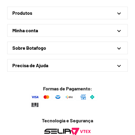
Produtos
Linha Oficial
Minha conta
Treino e Viagem
Minha conta
Coleções
Sobre Botafogo
Meus pedidos
Acessórios
Quem somos
Outlet
Precisa de Ajuda
Lojas físicas
Política de privacidade
Política de frete
Formas de Pagamento:
Troca fácil
Trocas e devoluções
Dúvidas frequentes
Tecnologia e Segurança
Fale conosco