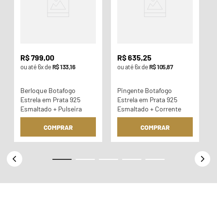
R$
799
,
00
R$
635
,
25
ou até
6
x de
R$
133
,
16
ou até
6
x de
R$
105
,
87
Berloque Botafogo
Pingente Botafogo
Estrela em Prata 925
Estrela em Prata 925
Esmaltado + Pulseira
Esmaltado + Corrente
COMPRAR
COMPRAR