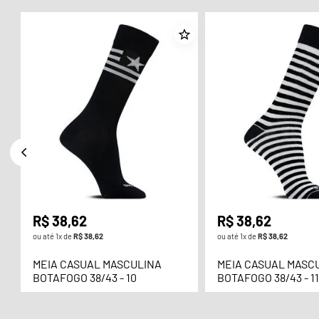
GO
R$
38
,
62
R$
38
,
62
ou até
1
x de
R$
38
,
62
ou até
1
x de
R$
38
,
62
MEIA CASUAL MASCULINA
MEIA CASUAL MASC
BOTAFOGO 38/43 - 10
BOTAFOGO 38/43 - 1