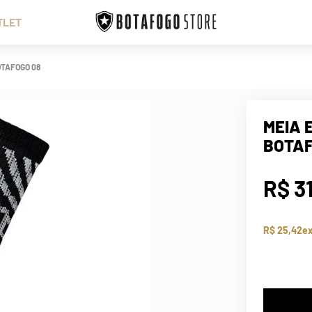
TLET
OTAFOGO 08
MEIA 
BOTAF
R$
3
R$ 25,42
ex