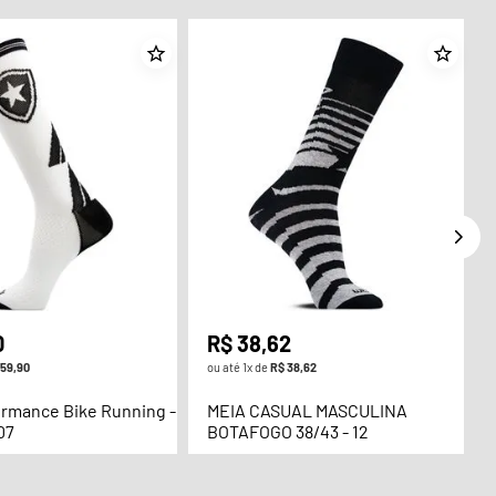
0
R$
38
,
62
59
,
90
ou até
1
x de
R$
38
,
62
ormance Bike Running -
MEIA CASUAL MASCULINA
07
BOTAFOGO 38/43 - 12