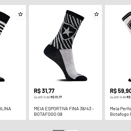
R$
31
,
77
R$
59
,
9
ou até
1
x de
R$
31
,
77
ou até
1
x de
R$
ULINA
MEIA ESPORTIVA FINA 38/43 -
Meia Perf
1
BOTAFOGO 08
Botafogo 