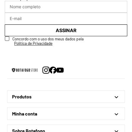
ASSINAR
Concordo com o uso dos meus dados pela
Política de Privacidade
Produtos
Linha Oficial
Minha conta
Treino e Viagem
Minha conta
Coleções
Sobre Botafogo