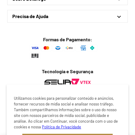
Meus pedidos
Acessórios
Quem somos
Outlet
Precisa de Ajuda
Lojas físicas
Política de privacidade
Política de frete
Formas de Pagamento:
Troca fácil
Trocas e devoluções
Dúvidas frequentes
Tecnologia e Segurança
Fale conosco
REGULAR
Utilizamos cookies para personalizar conteúdo e anúncios,
fornecer recursos de mídia social e analisar nosso tráfego.
Também compartilhamos informações sobre o uso do nosso
site com nossos parceiros de mídia social, publicidade e
análise. Ao clicar em Continuar, você concorda com o uso de
cookies e nossa
Política de Privacidade
O preço exibido no checkout é o valor válido para a compra do
produto. Certifique-se de revisar cuidadosamente antes de