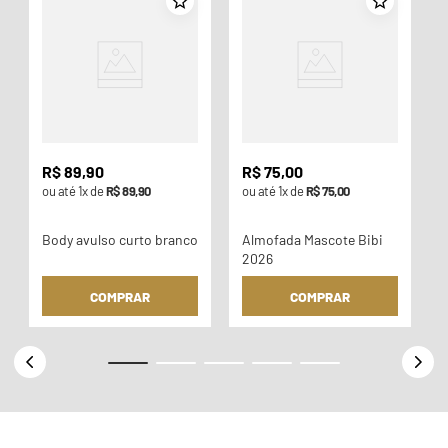
o
R$
89
,
90
R$
75
,
00
ou até
1
x de
R$
89
,
90
ou até
1
x de
R$
75
,
00
Body avulso curto branco
Almofada Mascote Bibi
2026
COMPRAR
COMPRAR