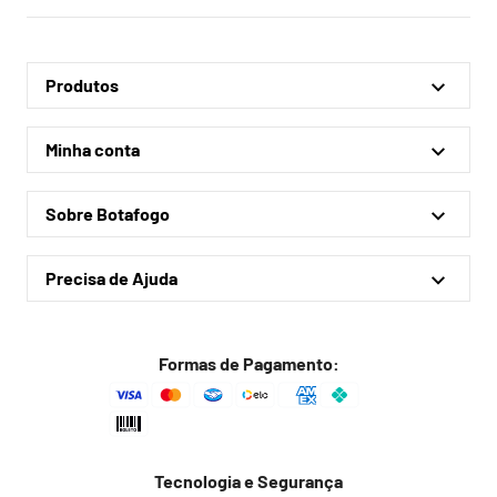
Produtos
Linha Oficial
Minha conta
Treino e Viagem
Minha conta
Coleções
Sobre Botafogo
Meus pedidos
Acessórios
Quem somos
Outlet
Precisa de Ajuda
Lojas físicas
Política de privacidade
Política de frete
Formas de Pagamento:
Troca fácil
Trocas e devoluções
Dúvidas frequentes
Tecnologia e Segurança
Fale conosco