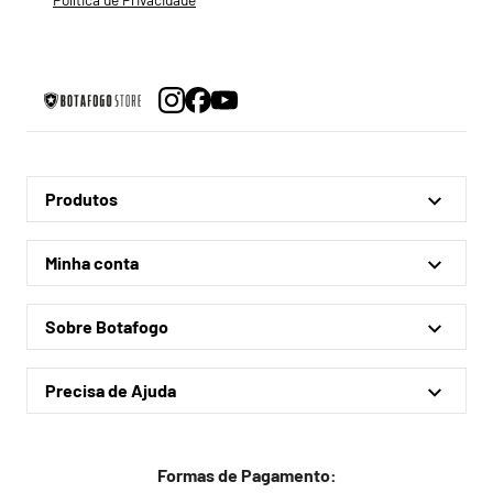
Produtos
Linha Oficial
Minha conta
Treino e Viagem
Minha conta
Coleções
Sobre Botafogo
Meus pedidos
Acessórios
Quem somos
Outlet
Precisa de Ajuda
Lojas físicas
Política de privacidade
Política de frete
Formas de Pagamento: