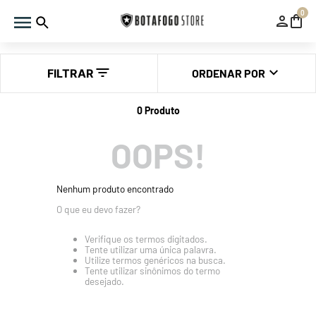
0
FILTRAR
ORDENAR POR
0
Produto
OOPS!
Nenhum produto encontrado
O que eu devo fazer?
Verifique os termos digitados.
Tente utilizar uma única palavra.
Utilize termos genéricos na busca.
Tente utilizar sinônimos do termo
desejado.