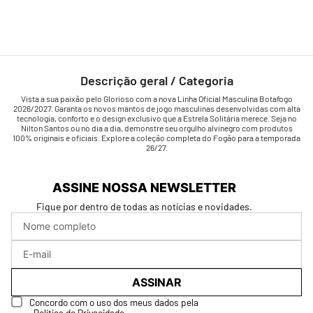
Descrição geral / Categoria
Vista a sua paixão pelo Glorioso com a nova Linha Oficial Masculina Botafogo
2026/2027. Garanta os novos mantos de jogo masculinas desenvolvidas com alta
tecnologia, conforto e o design exclusivo que a Estrela Solitária merece. Seja no
Nilton Santos ou no dia a dia, demonstre seu orgulho alvinegro com produtos
100% originais e oficiais. Explore a coleção completa do Fogão para a temporada
26/27.
ASSINE NOSSA NEWSLETTER
Fique por dentro de todas as notícias e novidades.
ASSINAR
Concordo com o uso dos meus dados pela
Política de Privacidade