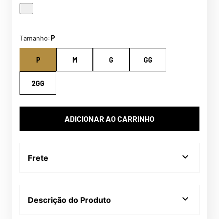
Tamanho
P
:
P
M
G
GG
2GG
ADICIONAR AO CARRINHO
Frete
Descrição do Produto