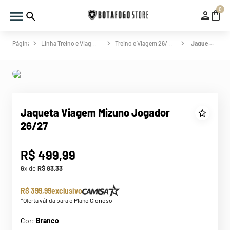
0
Linha Treino e Viagem
Treino e Viagem 26/27
Jaqueta Viagem Mizuno Jogador 26/27
Jaqueta Viagem Mizuno Jogador
26/27
R$
499
,
99
6
x de
R$
83
,
33
R$ 399,99
exclusivo
*Oferta válida para o Plano Glorioso
Cor:
Branco