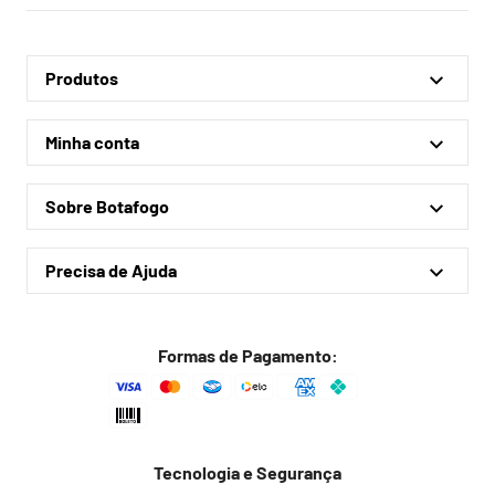
Produtos
Linha Oficial
Minha conta
Treino e Viagem
Minha conta
Coleções
Sobre Botafogo
Meus pedidos
Acessórios
Quem somos
Outlet
Precisa de Ajuda
Lojas físicas
Política de privacidade
Política de frete
Formas de Pagamento:
Troca fácil
Trocas e devoluções
Dúvidas frequentes
Tecnologia e Segurança
Fale conosco