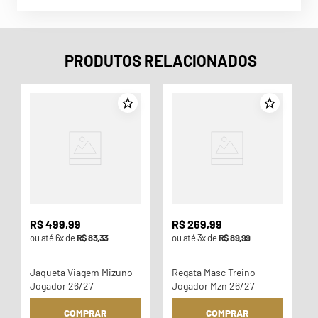
PRODUTOS RELACIONADOS
o
R$
499
,
99
R$
269
,
99
ou até
6
x de
R$
83
,
33
ou até
3
x de
R$
89
,
99
Jaqueta Viagem Mizuno
Regata Masc Treino
Jogador 26/27
Jogador Mzn 26/27
COMPRAR
COMPRAR