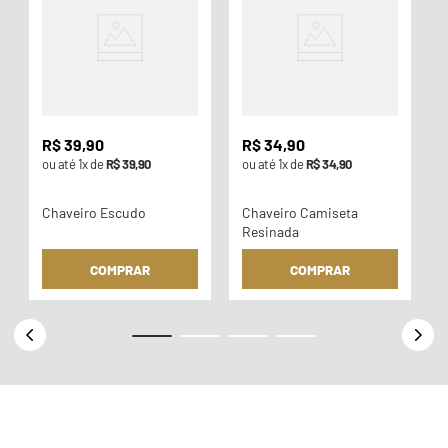
o
R$
39
,
90
R$
34
,
90
ou até
1
x de
R$
39
,
90
ou até
1
x de
R$
34
,
90
Chaveiro Escudo
Chaveiro Camiseta
Resinada
COMPRAR
COMPRAR