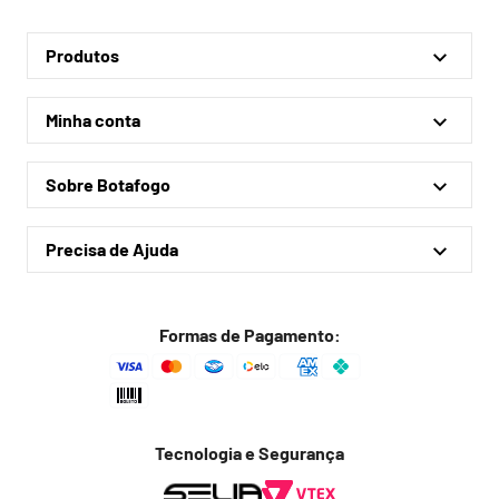
Produtos
Linha Oficial
Minha conta
Treino e Viagem
Minha conta
Coleções
Sobre Botafogo
Meus pedidos
Acessórios
Quem somos
Outlet
Precisa de Ajuda
Lojas físicas
Política de privacidade
Política de frete
Formas de Pagamento:
Troca fácil
Trocas e devoluções
Dúvidas frequentes
Tecnologia e Segurança
Fale conosco