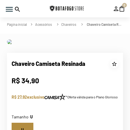
0
Acessórios
Chaveiros
Chaveiro Camiseta Resinada
Chaveiro Camiseta Resinada
R$
34
,
90
R$ 27,92
exclusivo
*Oferta válida para o Plano Glorioso
Tamanho
U
:
U