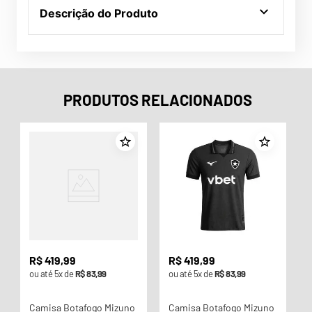
Descrição do Produto
PRODUTOS RELACIONADOS
o
R$
419
,
99
R$
419
,
99
ou até
5
x de
R$
83
,
99
ou até
5
x de
R$
83
,
99
Camisa Botafogo Mizuno
Camisa Botafogo Mizuno