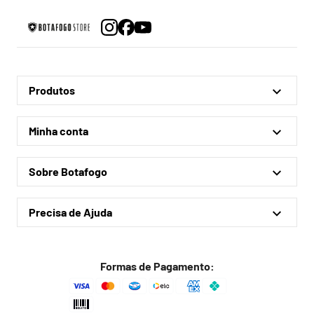
Produtos
Linha Oficial
Minha conta
Treino e Viagem
Minha conta
Coleções
Sobre Botafogo
Meus pedidos
Acessórios
Quem somos
Outlet
Precisa de Ajuda
Lojas físicas
Política de privacidade
Política de frete
Formas de Pagamento:
Troca fácil
Trocas e devoluções