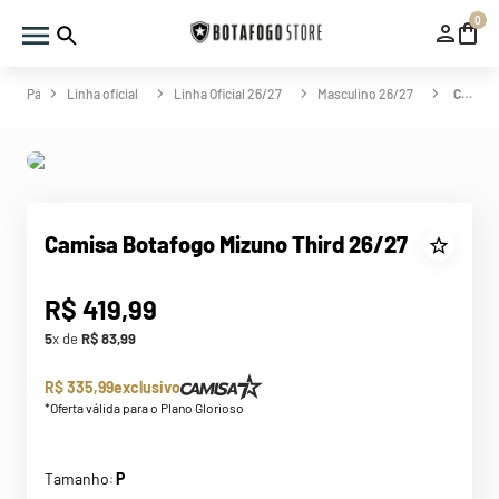
0
Linha oficial
Linha Oficial 26/27
Masculino 26/27
Camisa Botafogo Mizuno Third 26/27
Camisa Botafogo Mizuno Third 26/27
R$
419
,
99
5
x de
R$
83
,
99
R$ 335,99
exclusivo
*Oferta válida para o Plano Glorioso
Tamanho
P
: