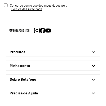
Concordo com o uso dos meus dados pela
Política de Privacidade
Produtos
Linha Oficial
Minha conta
Treino e Viagem
Minha conta
Coleções
Sobre Botafogo
Meus pedidos
Acessórios
Quem somos
Outlet
Precisa de Ajuda
Lojas físicas
Política de privacidade