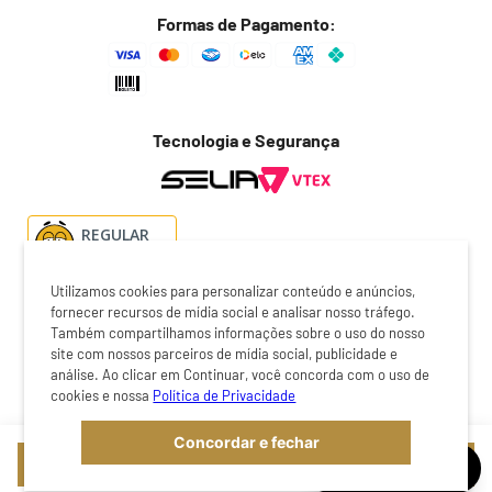
Política de frete
Formas de Pagamento:
Troca fácil
Trocas e devoluções
Dúvidas frequentes
Tecnologia e Segurança
Fale conosco
REGULAR
Utilizamos cookies para personalizar conteúdo e anúncios,
fornecer recursos de mídia social e analisar nosso tráfego.
Também compartilhamos informações sobre o uso do nosso
O preço exibido no checkout é o valor válido para a compra do
site com nossos parceiros de mídia social, publicidade e
produto. Certifique-se de revisar cuidadosamente antes de
análise. Ao clicar em Continuar, você concorda com o uso de
finalizar a transação. A loja online Botafogo é operada pela
cookies e nossa
Política de Privacidade
Selia Fullcommerce | CNPJ: 44.705.141/0002-66 | 2026 ©
Copyright Botafogo. Todos os direitos reservados.
Concordar e fechar
COMPRAR