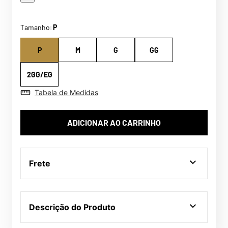
Tamanho
P
:
P
M
G
GG
2GG/EG
Tabela de Medidas
ADICIONAR AO CARRINHO
Frete
Descrição do Produto