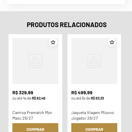
PRODUTOS RELACIONADOS
o
R$
329
,
99
R$
499
,
99
ou até
4
x de
R$
82
,
49
ou até
6
x de
R$
83
,
33
Camisa Prematch Mzn
Jaqueta Viagem Mizuno
Masc 26/27
Jogador 26/27
COMPRAR
COMPRAR