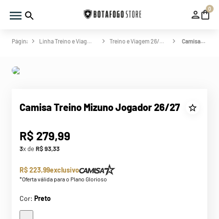
0
Linha Treino e Viagem
Treino e Viagem 26/27
Camisa Treino Mizuno Jogador 26/27
Camisa Treino Mizuno Jogador 26/27
R$
279
,
99
3
x de
R$
93
,
33
R$ 223,99
exclusivo
*Oferta válida para o Plano Glorioso
Cor:
Preto