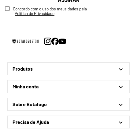
ASSINAR
Concordo com o uso dos meus dados pela
Política de Privacidade
Produtos
Linha Oficial
Minha conta
Treino e Viagem
Minha conta
Coleções
Sobre Botafogo
Meus pedidos
Acessórios
Quem somos
Outlet
Precisa de Ajuda
Lojas físicas
Política de privacidade