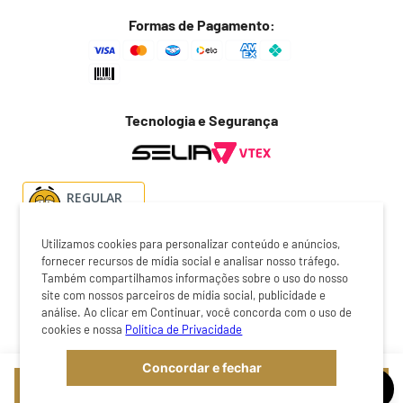
Política de frete
Formas de Pagamento:
Troca fácil
Trocas e devoluções
Dúvidas frequentes
Tecnologia e Segurança
Fale conosco
REGULAR
Utilizamos cookies para personalizar conteúdo e anúncios,
fornecer recursos de mídia social e analisar nosso tráfego.
Também compartilhamos informações sobre o uso do nosso
O preço exibido no checkout é o valor válido para a compra do
site com nossos parceiros de mídia social, publicidade e
produto. Certifique-se de revisar cuidadosamente antes de
análise. Ao clicar em Continuar, você concorda com o uso de
finalizar a transação. A loja online Botafogo é operada pela
cookies e nossa
Política de Privacidade
Selia Fullcommerce | CNPJ: 44.705.141/0002-66 | 2026 ©
Copyright Botafogo. Todos os direitos reservados.
Concordar e fechar
COMPRAR