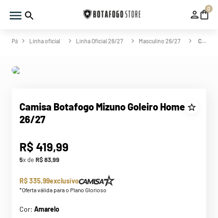
0
Linha oficial
Linha Oficial 26/27
Masculino 26/27
Camisa Botafogo Mizuno Goleiro Home 26/27
Camisa Botafogo Mizuno Goleiro Home
26/27
R$
419
,
99
5
x de
R$
83
,
99
R$ 335,99
exclusivo
*Oferta válida para o Plano Glorioso
Cor:
Amarelo