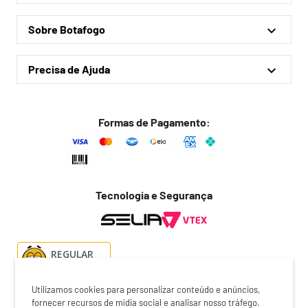
Minha conta
Coleções
Sobre Botafogo
Meus pedidos
Acessórios
Quem somos
Outlet
Precisa de Ajuda
Lojas físicas
Política de privacidade
Política de frete
Formas de Pagamento:
Troca fácil
Trocas e devoluções
Dúvidas frequentes
Tecnologia e Segurança
Fale conosco
REGULAR
Utilizamos cookies para personalizar conteúdo e anúncios,
fornecer recursos de mídia social e analisar nosso tráfego.