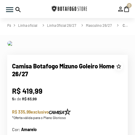
0
Linha oficial
Linha Oficial 26/27
Masculino 26/27
Camisa Botafogo Mizuno Goleiro Home 26/27
Camisa Botafogo Mizuno Goleiro Home
26/27
R$
419
,
99
5
x de
R$
83
,
99
R$ 335,99
exclusivo
*Oferta válida para o Plano Glorioso
Cor:
Amarelo