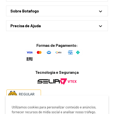
Minha conta
Coleções
Sobre Botafogo
Meus pedidos
Acessórios
Quem somos
Outlet
Precisa de Ajuda
Lojas físicas
Política de privacidade
Política de frete
Formas de Pagamento:
Troca fácil
Trocas e devoluções
Dúvidas frequentes
Tecnologia e Segurança
Fale conosco
REGULAR
Utilizamos cookies para personalizar conteúdo e anúncios,
fornecer recursos de mídia social e analisar nosso tráfego.