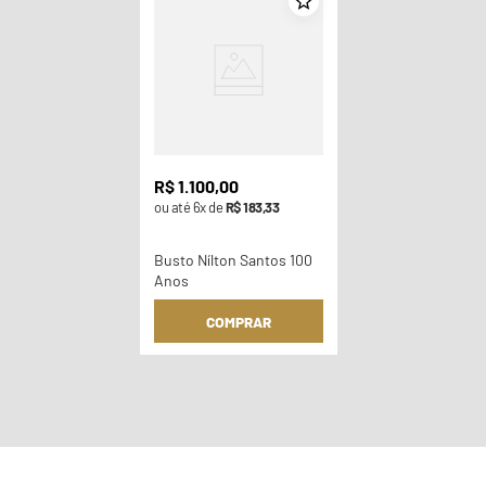
R$
1
.
100
,
00
ou até
6
x de
R$
183
,
33
Busto Nílton Santos 100
Anos
COMPRAR