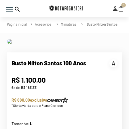
0
Acessórios
Miniaturas
Busto Nílton Santos 100 Anos
Busto Nílton Santos 100 Anos
R$
1
.
100
,
00
6
x de
R$
183
,
33
R$ 880,00
exclusivo
*Oferta válida para o Plano Glorioso
Tamanho
U
: