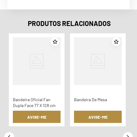
PRODUTOS RELACIONADOS
T
Bandeira Oficial Fan
Bandeira De Mesa
Dupla Face 77 X 128 cm
AVISE-ME
AVISE-ME