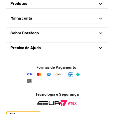
Produtos
Linha Oficial
Minha conta
Treino e Viagem
Minha conta
Coleções
Sobre Botafogo
Meus pedidos
Acessórios
Quem somos
Outlet
Precisa de Ajuda
Lojas físicas
Política de privacidade
Política de frete
Formas de Pagamento:
Troca fácil
Trocas e devoluções
Dúvidas frequentes
Tecnologia e Segurança
Fale conosco