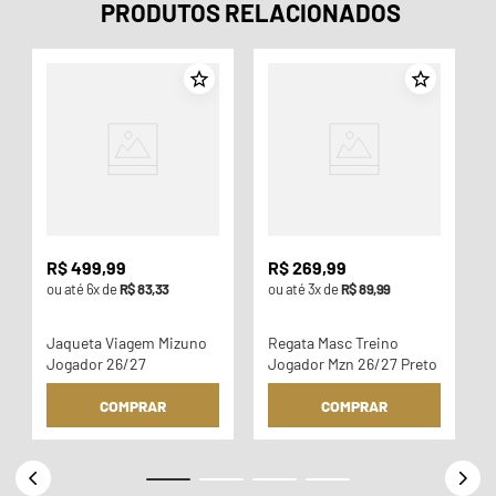
PRODUTOS RELACIONADOS
o
R$
499
,
99
R$
269
,
99
ou até
6
x de
R$
83
,
33
ou até
3
x de
R$
89
,
99
Jaqueta Viagem Mizuno
Regata Masc Treino
Jogador 26/27
Jogador Mzn 26/27 Preto
COMPRAR
COMPRAR