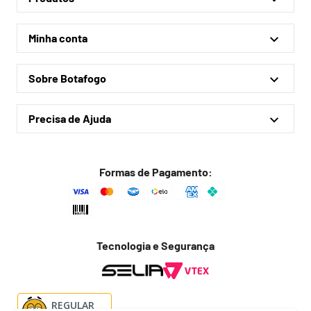
Linha Oficial
Minha conta
Treino e Viagem
Minha conta
Coleções
Sobre Botafogo
Meus pedidos
Acessórios
Quem somos
Outlet
Precisa de Ajuda
Lojas físicas
Política de privacidade
Política de frete
Formas de Pagamento:
Troca fácil
Trocas e devoluções
Dúvidas frequentes
Tecnologia e Segurança
Fale conosco
REGULAR