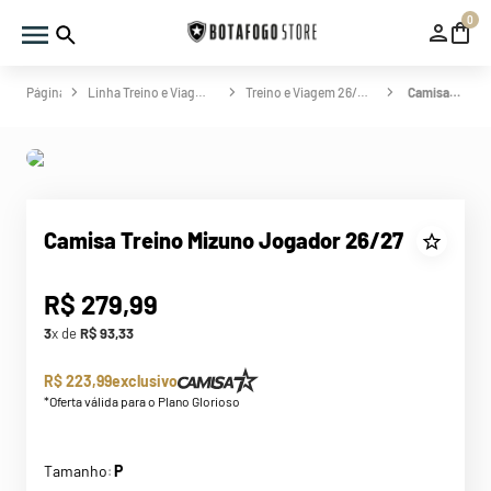
0
Linha Treino e Viagem
Treino e Viagem 26/27
Camisa Treino Mizuno Jogador 26/27
Camisa Treino Mizuno Jogador 26/27
R$
279
,
99
3
x de
R$
93
,
33
R$ 223,99
exclusivo
*Oferta válida para o Plano Glorioso
Tamanho
P
: