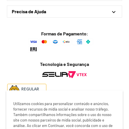
Quem somos
Outlet
Precisa de Ajuda
Lojas físicas
Política de privacidade
Política de frete
Formas de Pagamento:
Troca fácil
Trocas e devoluções
Dúvidas frequentes
Tecnologia e Segurança
Fale conosco
REGULAR
Utilizamos cookies para personalizar conteúdo e anúncios,
fornecer recursos de mídia social e analisar nosso tráfego.
Também compartilhamos informações sobre o uso do nosso
O preço exibido no checkout é o valor válido para a compra do
site com nossos parceiros de mídia social, publicidade e
produto. Certifique-se de revisar cuidadosamente antes de
análise. Ao clicar em Continuar, você concorda com o uso de
finalizar a transação. A loja online Botafogo é operada pela