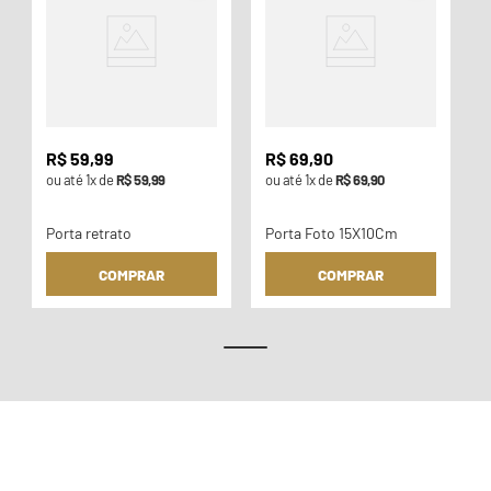
R$
59
,
99
R$
69
,
90
ou até
1
x de
R$
59
,
99
ou até
1
x de
R$
69
,
90
Porta retrato
Porta Foto 15X10Cm
COMPRAR
COMPRAR