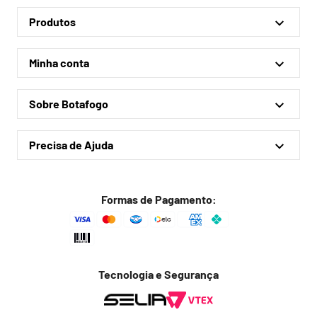
Produtos
Linha Oficial
Minha conta
Treino e Viagem
Minha conta
Coleções
Sobre Botafogo
Meus pedidos
Acessórios
Quem somos
Outlet
Precisa de Ajuda
Lojas físicas
Política de privacidade
Política de frete
Formas de Pagamento:
Troca fácil
Trocas e devoluções
Dúvidas frequentes
Tecnologia e Segurança
Fale conosco