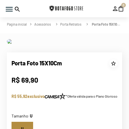
0
Acessórios
Porta Retratos
Porta Foto 15X10Cm
Porta Foto 15X10Cm
R$
69
,
90
R$ 55,92
exclusivo
*Oferta válida para o Plano Glorioso
Tamanho
U
:
U